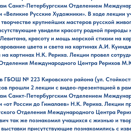
там Санкт-Петербургским Отделением Междуна
и «Великие Русские Художники». В ходе лекции 
и творчестве крупнейших мастеров русской живо
исутствующие увидели красоту родной природы н
Левитана, красоту и мощь морской стихии на кар
арование цвета и света на картинах А.И. Куиндж
 на картинах Н.К. Рериха. Лекции провел сотруд
Отделения Международного Центра Рерихов М.Ю
 в ГБОШ № 223 Кировского района (ул. Стойкости, 
сов прошли 2 лекции с видео-презентацией в ра
там Санкт-Петербургским Отделением Междуна
 «от России до Гималаев» Н.К. Рериха. Лекции п
ского Отделения Международного Центра Рерих
ич так же познакомил учащихся с жизнью и твор
х выставки присутствующие познакомились с изв