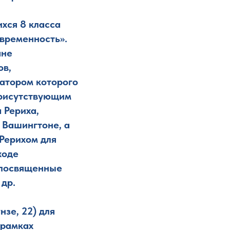
хся 8 класса
овременность».
ане
ов,
иатором которого
 Присутствующим
 Рериха,
в Вашингтоне, а
 Рерихом для
ходе
, посвященные
др.
зе, 22) для
 рамках