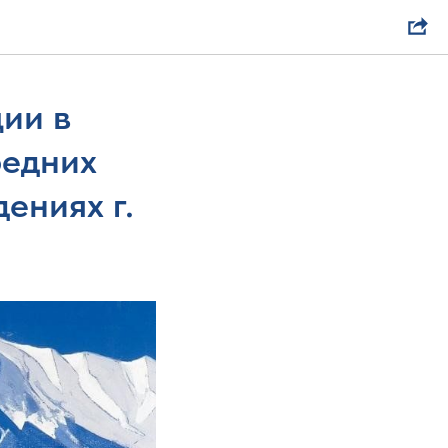
ии в
редних
ениях г.