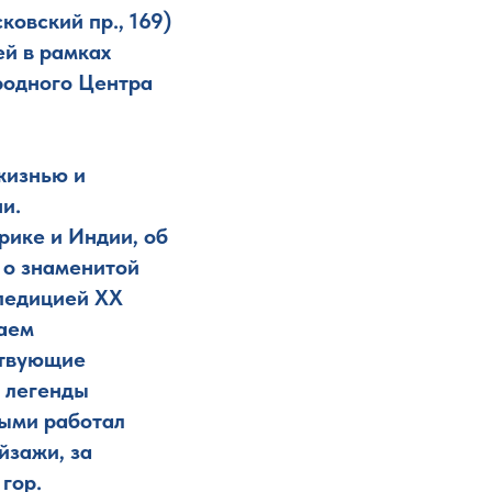
овский пр., 169)
ей в рамках
родного Центра
жизнью и
и.
рике и Индии, об
, о знаменитой
педицией XX
лаем
ствующие
е легенды
рыми работал
йзажи, за
гор.