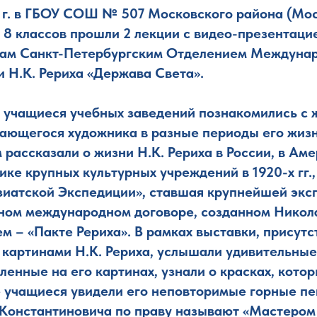
 г. в ГБОУ СОШ № 507 Московского района (Моск
и 8 классов прошли 2 лекции с видео-презентаци
там Санкт-Петербургским Отделением Междуна
и Н.К. Рериха «Держава Света».
, учащиеся учебных заведений познакомились с 
ающегося художника в разные периоды его жизн
рассказали о жизни Н.К. Рериха в России, в Аме
ке крупных культурных учреждений в 1920-х гг.
зиатской Экспедиции», ставшая крупнейшей экс
ьном международном договоре, созданном Нико
м – «Пакте Рериха». В рамках выставки, присут
 картинами Н.К. Рериха, услышали удивительны
ленные на его картинах, узнали о красках, кото
е учащиеся увидели его неповторимые горные пе
Константиновича по праву называют «Мастером 