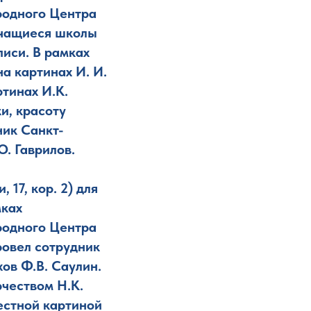
родного Центра
учащиеся школы
писи. В рамках
а картинах И. И.
тинах И.К.
и, красоту
ник Санкт-
. Гаврилов.
17, кор. 2) для
мках
родного Центра
ровел сотрудник
ов Ф.В. Саулин.
чеством Н.К.
естной картиной