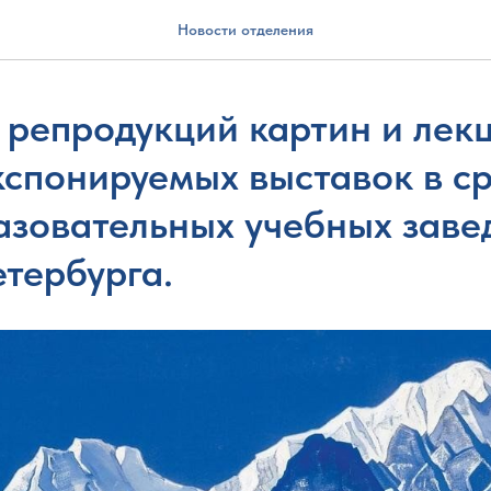
Новости отделения
 репродукций картин и лекц
кспонируемых выставок в с
зовательных учебных завед
тербурга.