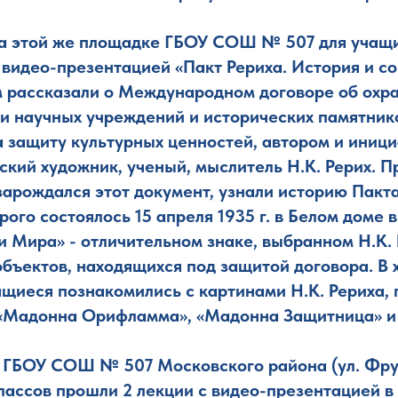
 на этой же площадке ГБОУ СОШ № 507 для учащи
 видео-презентацией «Пакт Рериха. История и с
 рассказали о Международном договоре об охр
и научных учреждений и исторических памятник
 защиту культурных ценностей, автором и иниц
сский художник, ученый, мыслитель Н.К. Рерих.
зарождался этот документ, узнали историю Пакта
ого состоялось 15 апреля 1935 г. в Белом доме 
и Мира» - отличительном знаке, выбранном Н.К.
бъектов, находящихся под защитой договора. В 
ащиеся познакомились с картинами Н.К. Рериха
 «Мадонна Орифламма», «Мадонна Защитница» и 
 в ГБОУ СОШ № 507 Московского района (ул. Фрун
классов прошли 2 лекции с видео-презентацией в