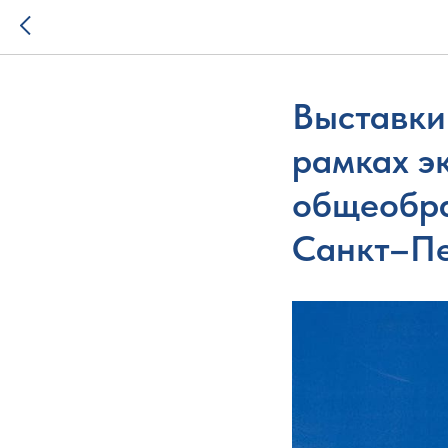
Выставки
рамках э
общеобра
Санкт–Пе