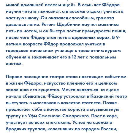
милой домашней песельницей». В семь лет Фёдора
научил читать гимназист, а в восемь отдают учиться в
частную школу. Он оказался способным, грамота
давалась легко. Регент Щербинин научил мальчика
петь по нотам, и он быстро постиг премудрости пения,
после чего Фёдор стал петь в церковных хорах. В 9-
летнем возрасте Фёдор продолжил учиться в
городское начальном училище с трехлетним курсом
обучения и заканчивает его в 12 лет с похвальным
листом.
Первое посещение театра стало настоящим событием
в жизни Фёдора, искусство пленило его и целиком
заполнило его существо. Мечта оказаться на сцене
начала сбываться. Фёдор устроился в Казанский театр
выступать в массовках в качестве статиста. Позже
предлагает себя в качестве хориста в музыкальную
труппу из Уфы Семенова-Самарского. Поет в хоре,
участвует во всех спектаклях. Успех на сценах в
бродячих труппах, колесивших по городам России,