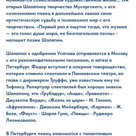
открыл Шаляпину творчество Мусоргского, с его
сочинениями певец в дальнейшем связал свою
артистическую судьбу и познакомил мир с его
творчеством. «Первый раз я ощутил тогда, что музыка
— это голос души мира, ее безглагольная песнь» -
напишет позже Шаляпин.
Шаляпин с одобрения Усатова отправляется в Москву
с его рекомендательными письмами, а затем в
Петербург. Федор вступает в оперное товарищество,
которое ставило спектакли в Панаевском театре, во
главе с дирижером Труффи, уже известным ему по
Тифлису. Репертуар спектаклей был хорошо знаком
Шаляпину, это «Трубадур», «Аида», «Травиата» -
Джузеппе Верди», «Жизнь за царя» - М. Глинки,
«Африканка» - Джакомо Мейербера, «Кармен» - Ж.
Бизе, «Фауст» - Шарля Гуно, «Паяцы» - Руджеро
Леонковалло.
В Петербурге певец знакомится с талантливым