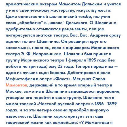
драматическим актером Мамонтом Дальским и учится
у него сценическому мастерству, искусству жеста.
Даже единственный шаляпинский тембр, получил
свою „обработку“ в „школе“ Дальского. О Шаляпине
одобрительно отзываются рецензенты, певцом
интересуются знатоки театра. Вас. Вас. Андреев сразу
оценил талант Шаляпина. Он расширял круг его
знакомых и, наконец, свел с дирижером Мариинского
театра Э. Ф. Направником. Шаляпин был принят в
труппу Мариинского театра 1 февраля 1895 года без
дебюта на три года; ему 22 года. Теперь перед ним —
одна из лучших сцен Европы. Дебютировал в роли
Мефистофеля в опере «Фауст». Меценат Савва
Мамонтов
, державший в то время оперный театр в
Москве, заметив в Шаляпине выдающееся дарование,
уговорил его перейти в свою труппу. Шаляпин пел в
мамонтовской «Частной русской опере» в 1896—1899
годах, и за эти четыре сезона приобрёл широкую
известность. Шаляпин характеризует эти годы
творческой жизни как важнейшие: «У Мамонтова я