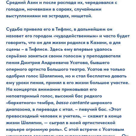
Средний Азии и после распада их, чередовался с
голодом, ночевками в сараях, случайными
выступлениями на эстрадах, нищетой.
Судьба привела его в Тифлис, в дальнейшем он
назовет его городом «чудодейственным» и часто будет
говорить, что он для жизни родился в Казани, а для
сцены – в Тифлисе. Здесь ему впервые удалось
серьёзно заняться своим голосом у преподавателя
пения Дмитрия Андреевича Усатова, бывшего
оперного артиста Большого театра. Усатов не только
одобрил голос Шаляпина, но и стал бесплатно давать
ему уроки пения, принял в его жизни большое участие.
На концертах внимание приковывал его
неповторимый голос, высокий бас редкого
«бархатного» тембра,
basso cantante
широкого
диапазона, в переводе с итал. – певучий бас. «Этот
превосходный человек и учитель, — скажет в конце
жизни Шаляпин, — сыграл в моей артистической
карьере огромную роль». С этой встречи с Усатовым
начинается сознательная художественная жизнь…. Он