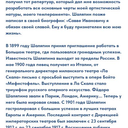
получил тот репертуар, который дал мне возможность
разработать все основные черты моей артистической
натуры, моего темперамента». Шаляпин позже
написал в своей биографии: «Савве Ивановичу я
обязан своей славой. Ему я буду признателен всю мою
жизнь».
В 1899 году Шаляпин принял приглашение работать в
Большом театре, где пользовался громадным успехом.
Известность Шаляпина выходит за пределы России. В
мае 1900 года певец получает из Италии, от
генерального директора миланского театра «Ла
Скала» письмо с просьбой выступить в опере Бойто
«Мефистофель». Выступление в Ла Скала стало
триумфом русского оперного искусства. Фёдора
Шаляпина звали в Париж, Лондон, Америку…. Теперь у
него была мировая слава. С 1901 года Шаляпин
гастролировал с большим успехом в лучших театрах
Европы и Америки
.
Последний контракт с Дирекцией
императорских театров был заключен с 23 сентября
1912 г. по 23 сентября 1917 г. Восхищение публики