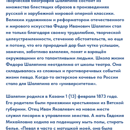
Творческая биография Шаляпина состоит из
множества блестящих образов в произведениях
русской и зарубежной мировой оперной классики.
Великим художником и реформатором отечественного
и мирового искусства Федор Иванович Шаляпин стал
не только благодаря своему трудолюбию, творческой
целеустремленности, стечению обстоятельств, но еще
и потому, что его природный дар был чутко услышан,
замечен, заботливо взлелеян, понят и взращён
окружавшими его талантливыми людьми. Школа жизни
Федора Шаляпина неотделима от школы театра. Она
складывалась из сложных и противоречивых событий
жизни певца. Когда-то актерское кочевье по России
стало для Шаляпина его «университетом».
Шаляпин родился в Казани 1 (13) февраля 1873 года.
Его родители были приезжими крестьянами из Вятской
губернии. Отец Иван Яковлевич на новом месте
служил писарем в управлении земства. А мать Евдокия
Михайловна ходила на поденщину мыть полы, стирать
белье. «Певал я часто с матушкой моей, она была