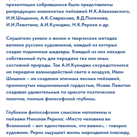
презентации собравшимся были представлены
репродукции знаменитых пейзажей И.К.Айвазовского,
И.И.Шишкина, А.К.Саврасова, В.Д.Поленова,
И.И.Левитана, А.И.Куинджи, Н.К.Рериха и др.
Слушатели узнали о жизни и творческих методах
великих русских художников, каждый из которых
создал подлинные шедевры. Каждый из них находил
собственный путь для передачи тех или иных
состояний природы. Так А.И.Куинджи сосредоточился
на передаче взаимодействий света и воздуха, Иван
Шишкин – на создании эпичных лесных пейзажей,
проникнутых национальной гордостью, Исаак Левитан
создавал удивительные по красоте поэтические
полотна, полные философской глубины.
Глубоким философским смыслом наполнены и
пейзажи Николая Рериха: «Место человека во
Вселенной – вот единственное, что важно», - говорил
художник. Рерих ощущает жизнь мироздания повсюду,