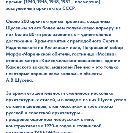
премии (1940, 1946, 1948, 1952 - посмертно),
заслуженный архитектор СССР.
Около 200 архитектурных проектов, созданных
Щусевым за его более чем полувековую карьеру, из
них более 80-ти реализованных – удивительное
достижение. Храм-памятник преподобного Сергия
Радонежского на Куликовом поле, Покровский собор
Марфо-Мариинской обители, гостиница «Москва»,
станция метро «Комсомольская-кольцевая», здание
Казанского вокзала, мавзолей Ленина – это только
некоторые хорошо всем знакомые объекты
А.В.Щусева.
За время его деятельности сменилось несколько
архитектурных стилей, и в каждом из них Щусев успел
оставить шедевры, став классиком в трёх эпохах
русской и советской архитектуры –
предреволюционном неорусском стиле,
конструктивизме 1920-х годов и сталинской
архитектуре 1930-1940-х годов.