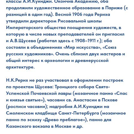
классы А.И.Куинджи. Окончив Академию, оба
продолжили художественное образование в Париже (с
разницей в один год). Весной 1906 года Рериха
утвердили директором Рисовальной школы
Императорского общества поощрения художеств, в
которую в числе новых преподавателей он пригласил
и А.В.Щусева (работал здесь с 1908–1911 г.); оба
состояли в объединениях «Мир искусства», «Союз
русских художников». Очень сблизил двух мастеров и
общий интерес к археологии и древнерусской
архитектуре.
Н.К.Рерих не раз участвовал в оформлении построек
по проектам Щусева: Троицкого собора Свято-
Успенской Почаевской лавры (мозаичное панно «Спас
и князья святые»), часовни св. Анастасии в Пскове
(росписи часовни); надгробия А.И.Куинджи на
Смоленском кладбище Санкт-Петербурга (мозаичное
панно по эскизу «Древо преблагое»), панно для
Казанского вокзала в Москве и др.