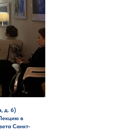
 д. 6)
 Лекцию в
вета Санкт-