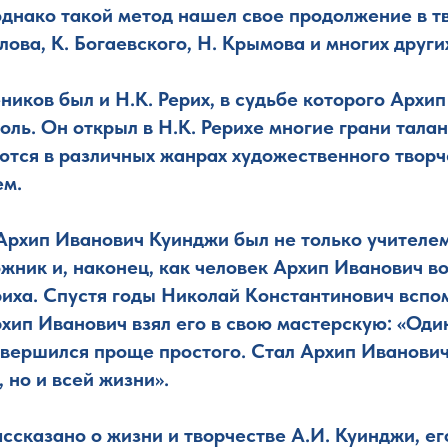
днако такой метод нашел свое продолжение в т
лова, К. Богаевского, Н. Крымова и многих други
ников был и Н.К. Рерих, в судьбе которого Архи
ль. Он открыл в Н.К. Рерихе многие грани талан
тся в различных жанрах художественного творч
ем.
 Архип Иванович Куинджи был не только учителе
ожник и, наконец, как человек Архип Иванович в
риха. Спустя годы Николай Константинович вспо
рхип Иванович взял его в свою мастерскую: «Оди
вершился проще простого. Стал Архип Иванович
 но и всей жизни».
ссказано о жизни и творчестве А.И. Куинджи, ег