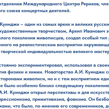
отделения Международного Центра Рерихов, чле
о союза концертных деятелей.
Куинджи – один из самых ярких и великих русск
 художественным творчеством, Архип Иванович 
елого поколения живописцев, создал особый тип
нного на реалистическом восприятии окружающе
творческой индивидуальностью великого масте
стоянно экспериментировал, использовал в свое
ия физики и химии. Новаторство А.И. Куинджи с
торонами живописи, но и с тем восприятием еди
ое было особенно близко следующему поколени
 А.И. Куинджи открыл перспективы и для искусст
прессионизма, примитивизма, фовизма. Он безб
ками, что было, по мнению его современников, д