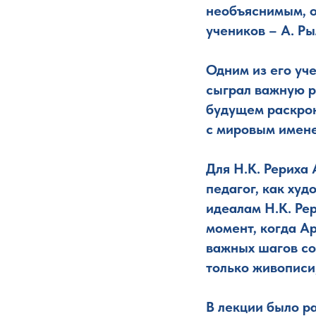
необъяснимым, о
учеников – А. Ры
Одним из его уче
сыграл важную ро
будущем раскрою
с мировым имен
Для Н.К. Рериха
педагог, как худ
идеалам Н.К. Ре
момент, когда А
важных шагов со
только живописи,
В лекции было ра