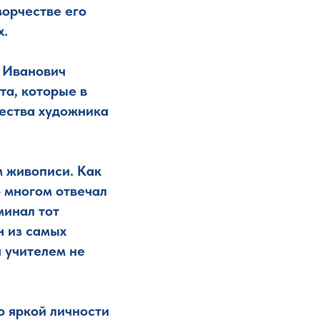
ворчестве его
х.
п Иванович
та, которые в
ества художника
м живописи. Как
о многом отвечал
минал тот
н из самых
 учителем не
о яркой личности