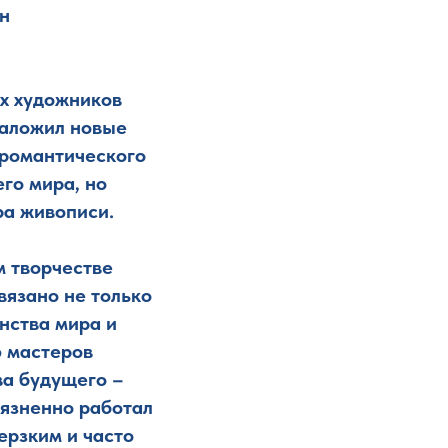
н
их художников
заложил новые
 романтического
го мира, но
ра живописи.
м творчестве
вязано не только
нства мира и
ю мастеров
ва будущего –
оязненно работал
ерзким и часто