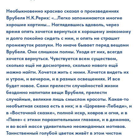
Необыкновенно красиво сказал о произведениях
Врубеля Н.К.Рерих: «...Легко запоминаются многие
хорошие картины... Наглядевшись вдоволь, через
время опять хочется вернуться к хорошему знакомому
и долго покойно сидеть с ним, и опять не страшит
промежуток разлуки. Но иначе бывает перед вещами
Врубеля. Они слишком полны. Уходя от них, всегда
хочется вернуться. Чувствуется всем существом,
сколько ещё не досмотрено, сколько нового ещё
можно найти. Хочется жить с ними. Хочется видеть их
и утром, и вечером, и в разных освещениях. И все
будет новое. Сами прелести случайностей жизни
бездонно напитали вещи Врубеля, прелести
случайные, великие лишь смыслом красоты. Какая-то
необъятная сказка есть в них; и в «Царевне-Лебеди», и
в «Восточной сказке», полной искр, ковров и огня, и в
«Пане» с этими поразительными глазами, и в демонах,
и во всей массе удивительно неожиданных мотивов.
Таинственный голубой цветок живёт в этом чистом