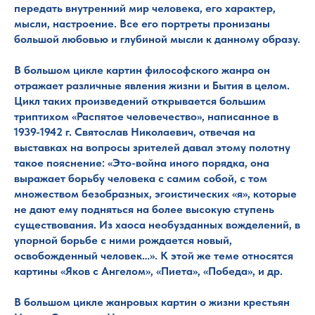
передать внутренний мир человека, его характер,
мысли, настроение. Все его портреты пронизаны
большой любовью и глубиной мысли к данному образу.
В большом цикле картин философского жанра он
отражает различные явления жизни и Бытия в целом.
Цикл таких произведений открывается большим
триптихом «Распятое человечество», написанное в
1939-1942 г. Святослав Николаевич, отвечая на
выставках на вопросы зрителей давал этому полотну
такое пояснение: «Это-война иного порядка, она
выражает борьбу человека с самим собой, с том
множеством безобразных, эгоистических «я», которые
не дают ему подняться на более высокую ступень
существования. Из хаоса необузданных вожделений, в
упорной борьбе с ними рождается новый,
освобожденный человек…». К этой же теме относятся
картины «Яков с Ангелом», «Пиета», «Победа», и др.
В большом цикле жанровых картин о жизни крестьян