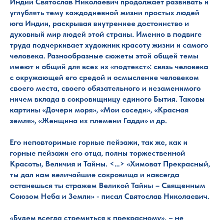
Индии Святослав Николаевич продолжает развивать и
углублять тему каждодневной жизни простых людей
юга Индии, раскрывая внутреннее достоинство и
духовный мир людей этой страны. Именно в подвиге
труда подчеркивает художник красоту жизни и самого
человека. Разнообразные сюжеты этой общей темы
имеют и общий для всех их «подтекст»: связь человека
с окружающей его средой и осмысление человеком
своего места, своего обязательного и незаменимого
ничем вклада в сокровищницу единого Бытия. Таковы
картины «Дочери моря», «Мои соседи», «Красная
земля», «Женщина их племени Гадди» и др.
Его неповторимые горные пейзажи, так же, как и
горные пейзажи его отца, полны торжественной
Красоты, Величия и Тайны. <…> «Химоват Прекрасный,
ты дал нам величайшие сокровища и навсегда
останешься ты стражем Великой Тайны – Священным
Союзом Неба и Земли» - писал Святослав Николаевич.
«Будем всегда стремиться к прекрасному». – не