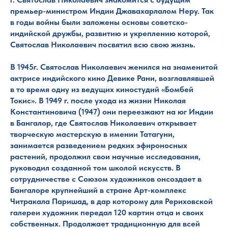
премьер-министром Индии Джавахарлалом Неру. Так
в годы войны были заложены основы советско-
индийской дружбы, развитию и укреплению которой,
Святослав Николаевич посвятил всю свою жизнь.
В 1945г. Святослав Николаевич женился на знаменитой
актрисе индийского кино Девике Рани, возглавлявшей
в то время одну из ведущих киностудий «Бомбей
Токис». В 1949 г. после ухода из жизни Николая
Константиновича (1947) они переезжают на юг Индии
в Бангалор, где Святослав Николаевич открывает
творческую мастерскую в имении Татагуни,
занимается разведением редких эфироносных
растений, продолжил свои научные исследования,
руководил созданной том школой искусств. В
сотрудничестве с Союзом художников онсоздает в
Бангалоре крупнейший в стране Арт-комплекс
Читракала Паришад, в дар которому для Рериховской
галереи художник передал 120 картин отца и своих
собственных. Продолжает традиционную для всей