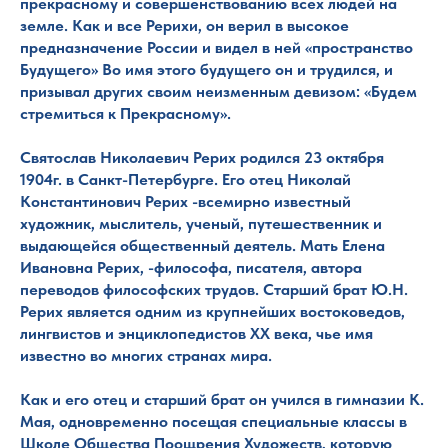
прекрасному и совершенствованию всех людей на
земле. Как и все Рерихи, он верил в высокое
предназначение России и видел в ней «пространство
Будущего» Во имя этого будущего он и трудился, и
призывал других своим неизменным девизом: «Будем
стремиться к Прекрасному».
Святослав Николаевич Рерих родился 23 октября
1904г. в Санкт-Петербурге. Его отец Николай
Константинович Рерих -всемирно известный
художник, мыслитель, ученый, путешественник и
выдающейся общественный деятель. Мать Елена
Ивановна Рерих, -философа, писателя, автора
переводов философских трудов. Старший брат Ю.Н.
Рерих является одним из крупнейших востоковедов,
лингвистов и энциклопедистов ХХ века, чье имя
известно во многих странах мира.
Как и его отец и старший брат он учился в гимназии К.
Мая, одновременно посещая специальные классы в
Школе Общества Поощрения Художеств, которую