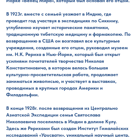
Йорке «Венец Мира», который был основан его отцом.
В 1923г. вместе с семьей уезжает в Индию, где
проводит год участвуя в экспедициях по Сиккиму,
углубленно изучает исторические памятники,
традиционную тибетскую медицину и фармакопею. По
возвращению в США он возглавил все культурные
учреждения, созданные его отцом, руководил музеем
им. Н.К. Рериха в Нью-Йорке, который был открыт
усилиями почитателей творчества Николая
Константиновича, в котором велась большая
культурно-просветительская работа, продолжает
заниматься живописью, и участвует в выставках,
проводимых в крупных городах Америки и
Филадельфии.
В конце 1928г. после возвращения из Центрально
Азиатской Экспедиции семья Святослава
Николаевича поселилась в Индии в долине Кулу.
Здесь же Рерихами был создан Институт Гималайских
исследований «Урусвати», уникальный научный центр,